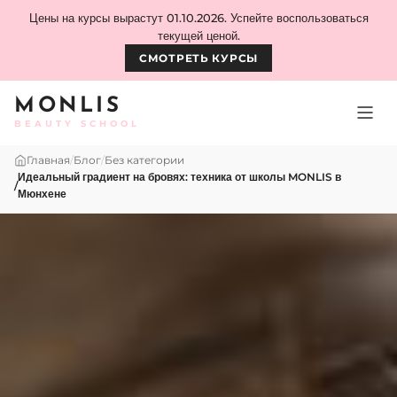
Skip to content
Цены на курсы вырастут 01.10.2026. Успейте воспользоваться
текущей ценой.
СМОТРЕТЬ КУРСЫ
MONLIS
BEAUTY SCHOOL
Главная
/
Блог
/
Без категории
Идеальный градиент на бровях: техника от школы MONLIS в
/
Мюнхене