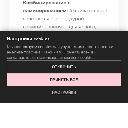
Комбинирование с
ламинированием:
Техника отлично
сочетается с процедурой
ламинирования — для яркого,
стойкого результата.
Настройки cookies
Мы используем cookies для улучшения вашего опыта и
ЧАСТЫЕ ОШИБКИ
анализа трафика. Нажимая «Принять все», вы
соглашаетесь с использованием всех cookies.
Слишком резкий переход:
Переход
ОТКЛОНИТЬ
должен быть плавным, тщательно
ПРИНЯТЬ ВСЕ
растушёванным.
НАСТРОЙКИ
Неподходящие цвета:
Не забывайте
о естественном оттенке кожи и
волос клиента.
Неточность в нанесении:
Особенно