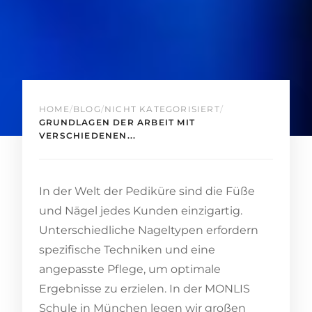
HOME
/
BLOG
/
NICHT KATEGORISIERT
/
GRUNDLAGEN DER ARBEIT MIT
VERSCHIEDENEN...
In der Welt der Pediküre sind die Füße
und Nägel jedes Kunden einzigartig.
Unterschiedliche Nageltypen erfordern
spezifische Techniken und eine
angepasste Pflege, um optimale
Ergebnisse zu erzielen. In der MONLIS
Schule in München legen wir großen