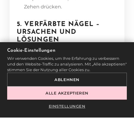
Zehen drücken.
5. VERFÄRBTE NÄGEL –
URSACHEN UND
LÖSUNGEN
Cookie-Einstellungen
Verfärbte Nägel können durch
Wir verwenden Cookies, um Ihre Erfahrung zu verbessern
verschiedene Faktoren verursacht
und den Website-Traffic zu analysieren. Mit „Alle akzeptieren"
stimmen Sie der Nutzung aller Cookies zu.
werden, darunter Pilzinfektionen,
ABLEHNEN
Verletzungen oder die Verwendung
bestimmter Nagellacke. Diese Nägel
ALLE AKZEPTIEREN
erfordern besondere Aufmerksamkeit,
um die Ursache der Verfärbung zu
EINSTELLUNGEN
behandeln und das gesunde Aussehen
wiederherzustellen.