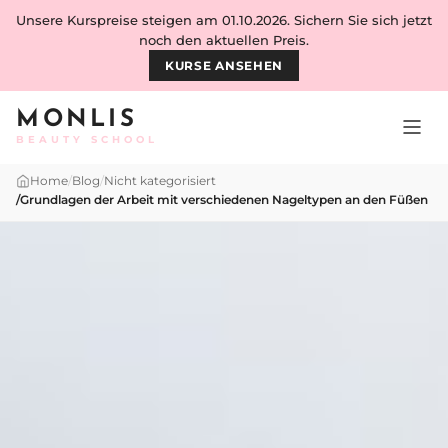
Skip to content
Unsere Kurspreise steigen am 01.10.2026. Sichern Sie sich jetzt
noch den aktuellen Preis.
KURSE ANSEHEN
MONLIS
BEAUTY SCHOOL
Home
/
Blog
/
Nicht kategorisiert
/
Grundlagen der Arbeit mit verschiedenen Nageltypen an den Füßen