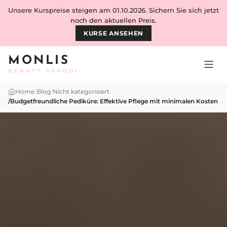
Skip to content
Unsere Kurspreise steigen am 01.10.2026. Sichern Sie sich jetzt
noch den aktuellen Preis.
KURSE ANSEHEN
MONLIS
BEAUTY SCHOOL
Home
/
Blog
/
Nicht kategorisiert
/
Budgetfreundliche Pediküre: Effektive Pflege mit minimalen Kosten