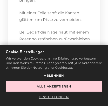
bringen.
Mit einer Feile sanft die Kanten
glätten, um Risse zu vermeiden.
Bei Bedarf die Nagelhaut mit einem
Rosenholzstäbchen zurückschieben.
✔
Tipp:
Cookie-Einstellungen
Wir verwenden Cookies, um Ihre Erfahrung zu verbessern
und den Website-Traffic zu analysieren. Mit „Alle akzeptieren"
Nägel nicht zu kurz schneiden, um
stimmen Sie der Nutzung aller Cookies zu.
eingewachsene Nägel zu vermeiden.
ABLEHNEN
Eine Glasfeile ist langlebig und
ALLE AKZEPTIEREN
verhindert Nagelsplittern.
EINSTELLUNGEN
5. FEUCHTIGKEITSPFLEGE – DER
SCHLÜSSEL ZU WEICHEN