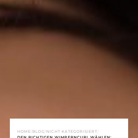
HOME
/
BLOG
/
NICHT KATEGORISIERT
/
DEN RICHTIGEN WIMPERNCURL WÄHLEN: