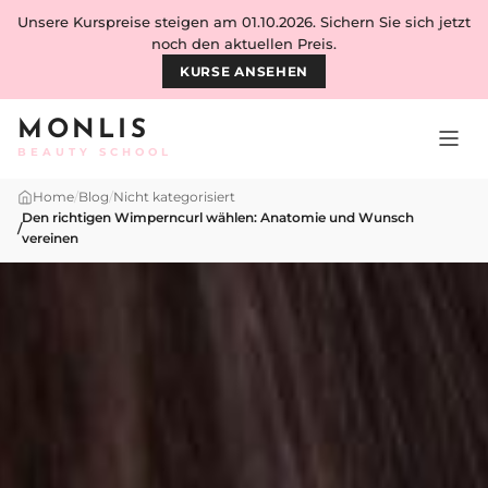
Skip to content
Unsere Kurspreise steigen am 01.10.2026. Sichern Sie sich jetzt
noch den aktuellen Preis.
KURSE ANSEHEN
MONLIS
BEAUTY SCHOOL
Home
/
Blog
/
Nicht kategorisiert
Den richtigen Wimperncurl wählen: Anatomie und Wunsch
/
vereinen