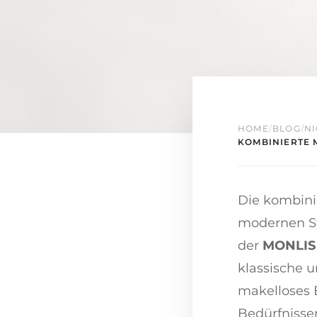
HOME
/
BLOG
/
NI
KOMBINIERTE 
Die kombinie
modernen Stu
der
MONLIS 
klassische 
makelloses E
Bedürfnisse