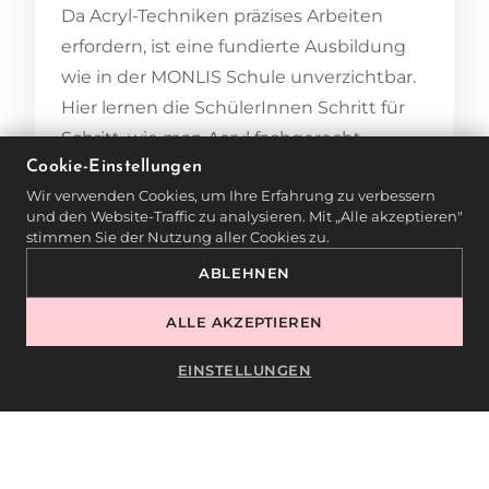
Da Acryl-Techniken präzises Arbeiten
erfordern, ist eine fundierte Ausbildung
wie in der MONLIS Schule unverzichtbar.
Hier lernen die SchülerInnen Schritt für
Schritt, wie man Acryl fachgerecht
anwendet.
Cookie-Einstellungen
Wir verwenden Cookies, um Ihre Erfahrung zu verbessern
und den Website-Traffic zu analysieren. Mit „Alle akzeptieren"
6. EINFLUSSFAKTOREN AUF
stimmen Sie der Nutzung aller Cookies zu.
DIE HALTBARKEIT
ABLEHNEN
Neben der Technik selbst gibt es externe
ALLE AKZEPTIEREN
Faktoren, die die Haltbarkeit jeder
EINSTELLUNGEN
Maniküre beeinflussen:
Nagelgesundheit
– beschädigte oder
sehr weiche Nägel halten Lacke