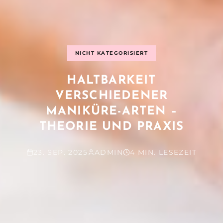
NICHT KATEGORISIERT
HALTBARKEIT
VERSCHIEDENER
MANIKÜRE-ARTEN –
THEORIE UND PRAXIS
23. SEP. 2025
ADMIN
4 MIN. LESEZEIT