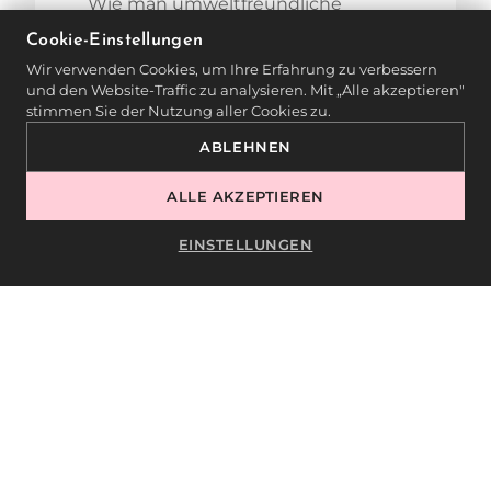
Wie man umweltfreundliche
Alternativen wählt
Cookie-Einstellungen
Wir verwenden Cookies, um Ihre Erfahrung zu verbessern
Warum fachgerechtes Arbeiten ein
und den Website-Traffic zu analysieren. Mit „Alle akzeptieren"
stimmen Sie der Nutzung aller Cookies zu.
Qualitätsmerkmal ist
ABLEHNEN
Die praktische Umsetzung erfolgt direkt
ALLE AKZEPTIEREN
in den Schulungsräumen – mit echten
Entsorgungsstationen, Trennsystemen
EINSTELLUNGEN
und Hygieneschulungen.
NACHHALTIGE
ALTERNATIVEN – GEHT
DAS AUCH BEI
EINWEGPRODUKTEN?
Ja! Auch wenn Einweg oft mit