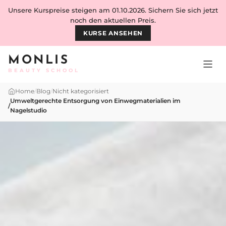
Skip to content
Unsere Kurspreise steigen am 01.10.2026. Sichern Sie sich jetzt
noch den aktuellen Preis.
KURSE ANSEHEN
MONLIS
BEAUTY SCHOOL
Home
/
Blog
/
Nicht kategorisiert
Umweltgerechte Entsorgung von Einwegmaterialien im
/
Nagelstudio