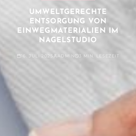
UMWELTGERECHTE
ENTSORGUNG VON
EINWEGMATERIALIEN IM
NAGELSTUDIO
16. JULI 2025
ADMIN
3 MIN. LESEZEIT