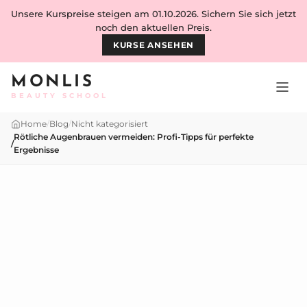
Skip to content
Unsere Kurspreise steigen am 01.10.2026. Sichern Sie sich jetzt
noch den aktuellen Preis.
KURSE ANSEHEN
MONLIS
BEAUTY SCHOOL
Home
/
Blog
/
Nicht kategorisiert
Rötliche Augenbrauen vermeiden: Profi-Tipps für perfekte
/
Ergebnisse