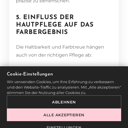
präzise zu beherrschen.
5. EINFLUSS DER
HAUTPFLEGE AUF DAS
FARBERGEBNIS
Die Haltbarkeit und Farbtreue hängen
auch von der richtigen Pflege ab:
Sonnenschutz ist Pflicht, um
Cookie-Einstellungen
Farbveränderungen zu minimieren.
Wir verwenden Cookies, um Ihre Erfahrung zu verbessern
und den Website-Traffic zu analysieren. Mit „Alle akzeptieren"
Keine aggressiven Peelings oder
stimmen Sie der Nutzung aller Cookies zu.
Fruchtsäuren direkt auf den Brauen.
ABLEHNEN
ALLE AKZEPTIEREN
Feuchtigkeitsspendende
Pflegeprodukte verlängern die
EINSTELLUNGEN