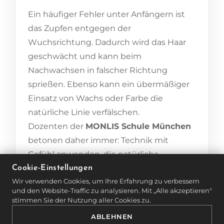
Ein häufiger Fehler unter Anfängern ist
das Zupfen entgegen der
Wuchsrichtung. Dadurch wird das Haar
geschwächt und kann beim
Nachwachsen in falscher Richtung
sprießen. Ebenso kann ein übermäßiger
Einsatz von Wachs oder Farbe die
natürliche Linie verfälschen.
Dozenten der
MONLIS Schule München
betonen daher immer: Technik mit
Gefühl anwenden, die natürliche
Dynamik respektieren und das Gesicht
Cookie-Einstellungen
Wir verwenden Cookies, um Ihre Erfahrung zu verbessern
als Ganzes betrachten.
und den Website-Traffic zu analysieren. Mit „Alle akzeptieren"
stimmen Sie der Nutzung aller Cookies zu.
SYMMETRIE UND
ABLEHNEN