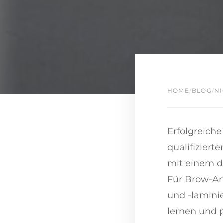
HOME
/
BLOG
/
NI
Erfolgreich
qualifizier
mit einem du
Für Brow-Art
und -laminie
lernen und p