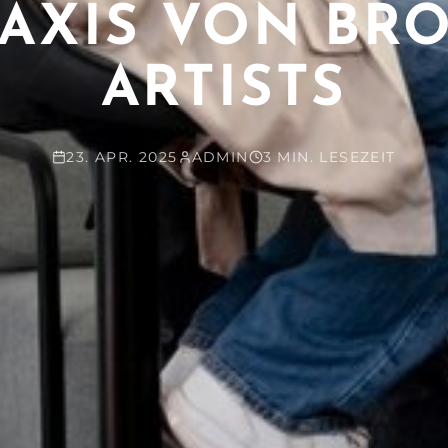
AXIS VON BR
ARTISTS
23. APR. 2025
ADMIN
3 MIN. LESEZEIT