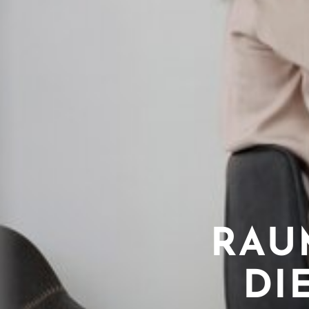
RAU
DI