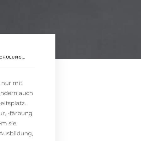
CHULUNG...
 nur mit
ondern auch
itsplatz.
ur, -färbung
em sie
 Ausbildung,