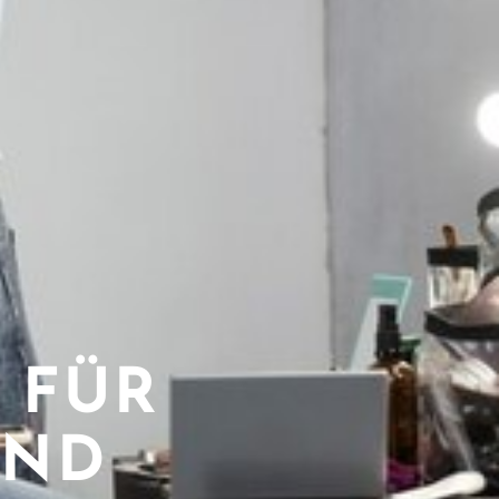
 FÜR
UND