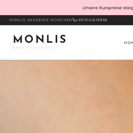
Skip to content
Unsere Kurspreise steig
MONLIS AKADEMIE MÜNCHEN
+4915141619858
MONLIS
HO
Home
Blog
Nicht kategorisiert
/
Hygiene am Arbeitsplatz: Di
BEAUTY SCHOOL
/
/