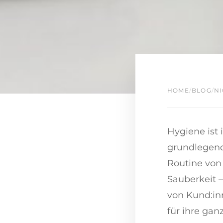
HOME
/
BLOG
/
NI
Hygiene ist 
grundlegende
Routine von 
Sauberkeit 
von Kund:in
für ihre gan