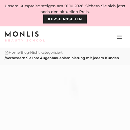
Skip to content
Unsere Kurspreise steigen am 01.10.2026. Sichern Sie sich jetzt
noch den aktuellen Preis.
KURSE ANSEHEN
MONLIS
BEAUTY SCHOOL
Home
/
Blog
/
Nicht kategorisiert
/
Verbessern Sie Ihre Augenbrauenlaminierung mit jedem Kunden