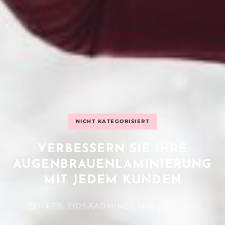
NICHT KATEGORISIERT
VERBESSERN SIE IHRE
AUGENBRAUENLAMINIERUNG
MIT JEDEM KUNDEN
11. FEB. 2025
ADMIN
3 MIN. LESEZEIT