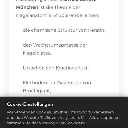
München
ist die Theorie der
Nagelanatomie. Studierende lernen:
die chemische Struktur von Keratin,
den Wachstumsprozess der
Nagelplatte,
Ursachen von Keratinverlust,
Methoden zur Prävention von
Brüchigkeit,
Cookie-Einstellungen
wie man Kunden über die richtige
Wir verwenden Cookies, um Ihre Erfahrung zu verbessern
Pflege berät.
und den Website-Traffic zu analysieren. Mit „Alle akzeptieren"
stimmen Sie der Nutzung aller Cookies zu.