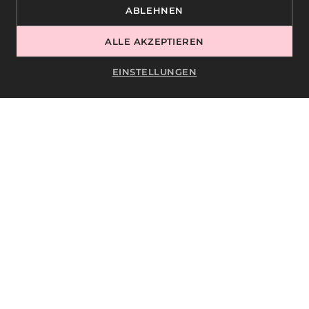
Diese Kenntnisse ermöglichen es den
ABLEHNEN
Absolventen, nicht nur schöne, sondern
auch gesunde Nägel zu gestalten.
ALLE AKZEPTIEREN
EINSTELLUNGEN
PROFESSIONELLE
TECHNIKEN ZUR
ERHALTUNG DER
NAGELGESUNDHEIT
Die Ausbildung umfasst auch praktische
Übungen, bei denen Studierende lernen,
keratinschonende Methoden
anzuwenden:
sanftes Polieren und Formen der
Nägel,