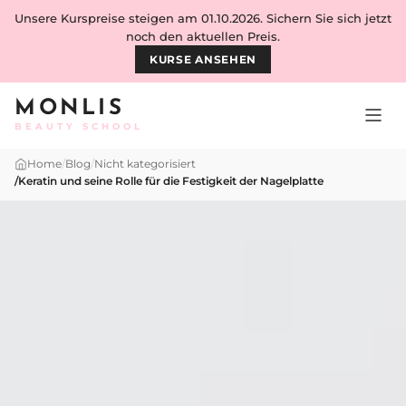
Skip to content
Unsere Kurspreise steigen am 01.10.2026. Sichern Sie sich jetzt
noch den aktuellen Preis.
KURSE ANSEHEN
MONLIS
BEAUTY SCHOOL
Home
/
Blog
/
Nicht kategorisiert
/
Keratin und seine Rolle für die Festigkeit der Nagelplatte