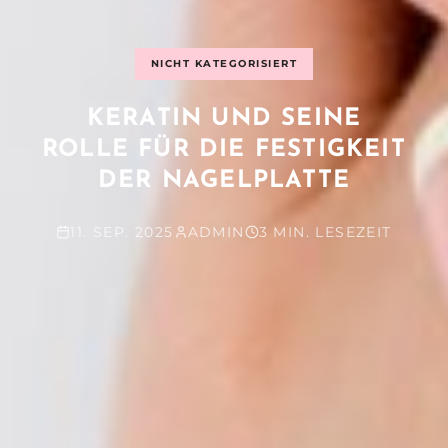
NICHT KATEGORISIERT
KERATIN UND SEINE
ROLLE FÜR DIE FESTIGKEIT
DER NAGELPLATTE
11. SEP. 2025
ADMIN
3 MIN. LESEZEIT