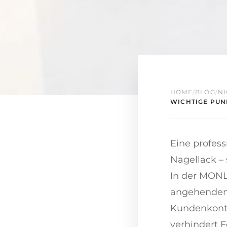
HOME
/
BLOG
/
NI
WICHTIGE PUN
Eine profess
Nagellack – 
In der MONL
angehenden 
Kundenkontak
verhindert 