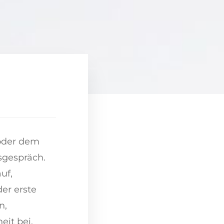
 oder dem
sgespräch.
uf,
er erste
n,
eit bei.