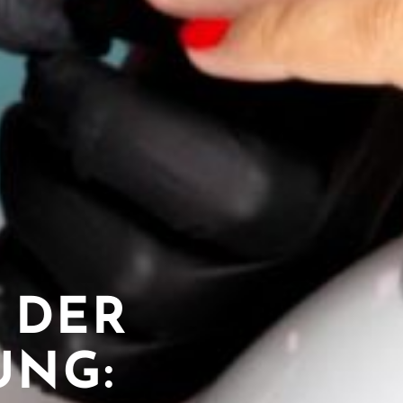
 DER
UNG: