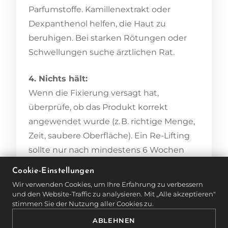
Parfumstoffe. Kamillenextrakt oder
Dexpanthenol helfen, die Haut zu
beruhigen. Bei starken Rötungen oder
Schwellungen suche ärztlichen Rat.
4. Nichts hält:
Wenn die Fixierung versagt hat,
überprüfe, ob das Produkt korrekt
angewendet wurde (z. B. richtige Menge,
Zeit, saubere Oberfläche). Ein Re-Lifting
sollte nur nach mindestens 6 Wochen
erfolgen und möglichst unter Aufsicht
Cookie-Einstellungen
eines Profis.
Wir verwenden Cookies, um Ihre Erfahrung zu verbessern
und den Website-Traffic zu analysieren. Mit „Alle akzeptieren"
stimmen Sie der Nutzung aller Cookies zu.
FEHLERVERMEIDUNG: SO
KLAPPT’S BEIM NÄCHSTEN
ABLEHNEN