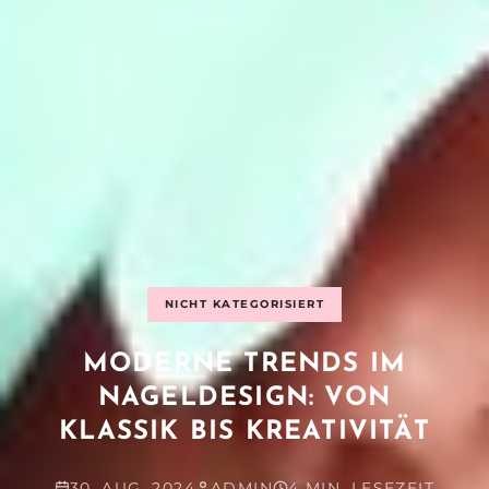
NICHT KATEGORISIERT
MODERNE TRENDS IM
NAGELDESIGN: VON
KLASSIK BIS KREATIVITÄT
30. AUG. 2024
ADMIN
4 MIN. LESEZEIT