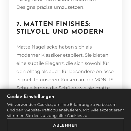
Designs präzise umzusetzen.
7. MATTEN FINISHES:
STILVOLL UND MODERN
Matte Nagellacke haben sich als
moderner Klassiker etabliert. Sie bieten
eine subtile Eleganz, die sich sowohl für
den Alltag als auch für besondere Anlässe
eignet. In unseren Kursen an der MONLIS
Schule lernen die Schüler, wie sie matte
Finishes auftragen und mit glänzenden
Cookie-Einstellungen
Elementen kombinieren können, um
Wir verwenden Cookies, um Ihre Erfahrung zu verbessern
und den Website-Traffic zu analysieren. Mit „Alle akzeptieren"
interessante Kontraste zu schaffen.
stimmen Sie der Nutzung aller Cookies zu.
ABLEHNEN
8. NACHHALTIGKEIT IM