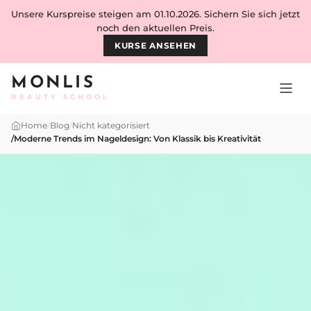
Skip to content
Unsere Kurspreise steigen am 01.10.2026. Sichern Sie sich jetzt
noch den aktuellen Preis.
KURSE ANSEHEN
MONLIS
BEAUTY SCHOOL
Home
/
Blog
/
Nicht kategorisiert
/
Moderne Trends im Nageldesign: Von Klassik bis Kreativität