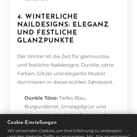
4. WINTERLICHE
NAILDESIGNS: ELEGANZ
UND FESTLICHE
GLANZPUNKTE
Der Winter ist die Zeit für glamouröse
und festliche Naildesigns. Dunkle, satte
Farben, Glitzer und elegante Muster
dominieren in dieser kühlen Jahreszeit.
Dunkle Töne:
Tiefes Blau,
Burgunderrot, Smaragdgrün und
Schwarz sind beliebte Farbtöne für
Cookie-Einstellungen
den Winter. Diese Farben wirken
Wir verwenden Cookies, um Ihre Erfahrung zu verbessern
luxuriös und elegant, besonders in
und den Website-Traffic zu analysieren. Mit „Alle akzeptieren"