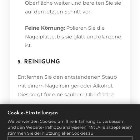
Oberfläche weiter und bereiten Sie sie
auf den letzten Schritt vor.
Feine Körnung:
Polieren Sie die
Nagelplatte, bis sie glatt und glänzend
ist.
5. REINIGUNG
Entfernen Sie den entstandenen Staub
mit einem Nagelreiniger oder Alkohol.
Dies sorgt für eine saubere Oberfläche.
6. PFLEGE
Cookie-Einstellungen
Wir verwenden Cookies, um Ihre Erfahrung zu verbessern
Tragen Sie ein pflegendes Nagelöl auf,
und den Website-Traffic zu analysieren. Mit „Alle akzeptieren"
stimmen Sie der Nutzung aller Cookies zu.
um die Nagelplatte zu hydratisieren und