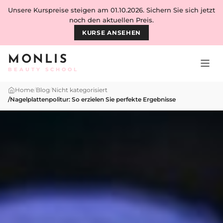
Skip to content
Unsere Kurspreise steigen am 01.10.2026. Sichern Sie sich jetzt
noch den aktuellen Preis.
KURSE ANSEHEN
MONLIS
BEAUTY SCHOOL
Home
/
Blog
/
Nicht kategorisiert
/
Nagelplattenpolitur: So erzielen Sie perfekte Ergebnisse