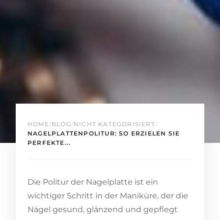
HOME
/
BLOG
/
NICHT KATEGORISIERT
/
NAGELPLATTENPOLITUR: SO ERZIELEN SIE
PERFEKTE...
Die Politur der Nagelplatte ist ein
wichtiger Schritt in der Maniküre, der die
Nägel gesund, glänzend und gepflegt