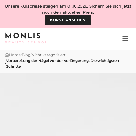
Skip to content
Unsere Kurspreise steigen am 01.10.2026. Sichern Sie sich jetzt
noch den aktuellen Preis.
KURSE ANSEHEN
MONLIS
BEAUTY SCHOOL
Home
/
Blog
/
Nicht kategorisiert
Vorbereitung der Nägel vor der Verlängerung: Die wichtigsten
/
Schritte