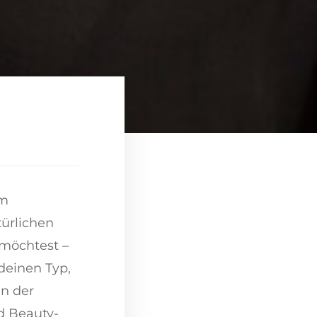
em
ürlichen
 möchtest –
deinen Typ,
n der
d Beauty-