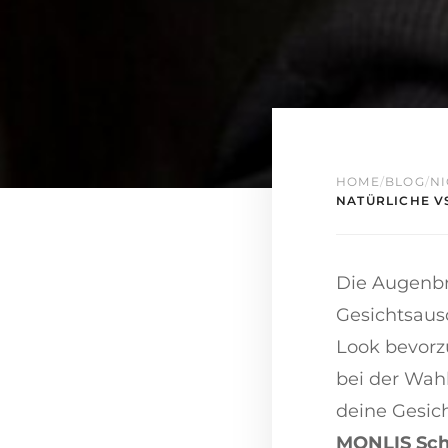
HOME
/
BLOG
/
NI
NATÜRLICHE V
Die Augenbr
Gesichtsaus
Look bevorzu
bei der Wah
deine Gesic
MONLIS Sch