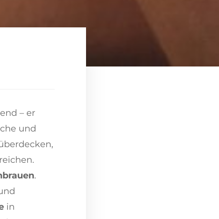
end – er
ische und
u überdecken,
reichen.
nbrauen
.
 und
e
in