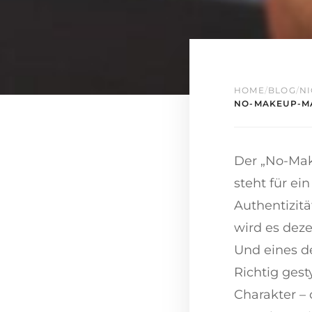
HOME
/
BLOG
/
NI
NO-MAKEUP-MA
Der „No-Mak
steht für ei
Authentizitä
wird es deze
Und eines d
Richtig ges
Charakter –