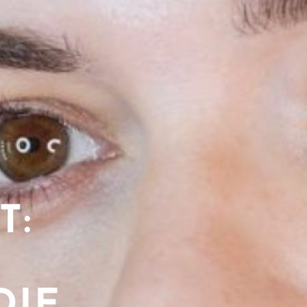
T:
DIE