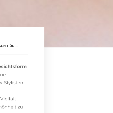
EN FÜR...
esichtsform
ine
-Stylisten
ielfalt
chönheit zu