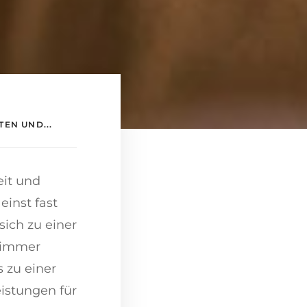
EN UND...
eit und
einst fast
sich zu einer
n immer
 zu einer
istungen für