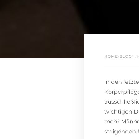
HOME
/
BLOG
/
NI
In den letz
Körperpflege
ausschließli
wichtigen D
mehr Männer
steigenden 