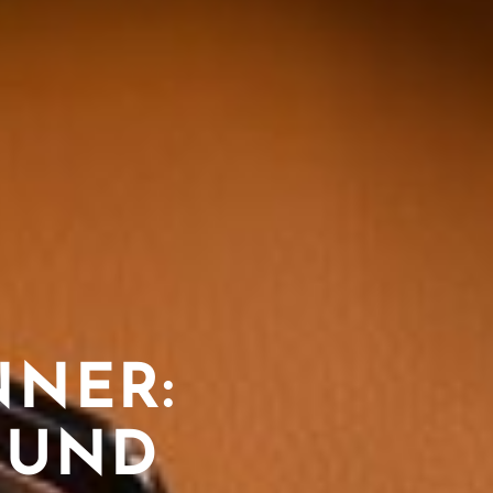
NNER:
 UND