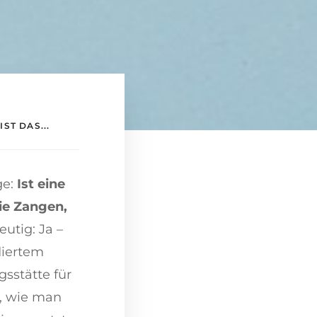
ST DAS...
ge:
Ist eine
ie Zangen,
eutig: Ja –
diertem
gsstätte für
, wie man