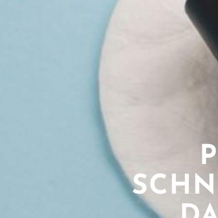
SCHN
D