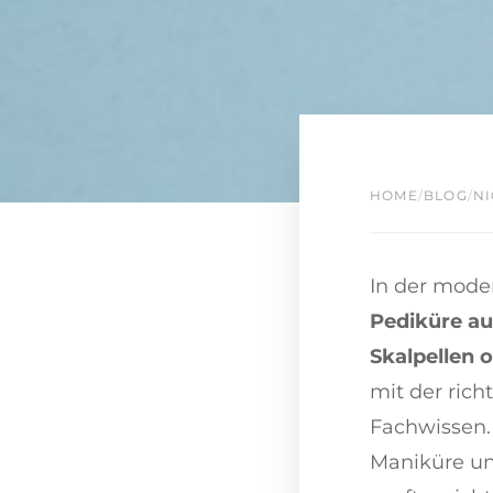
HOME
/
BLOG
/
NI
In der moder
Pediküre a
Skalpellen 
mit der rich
Fachwissen.
Maniküre un