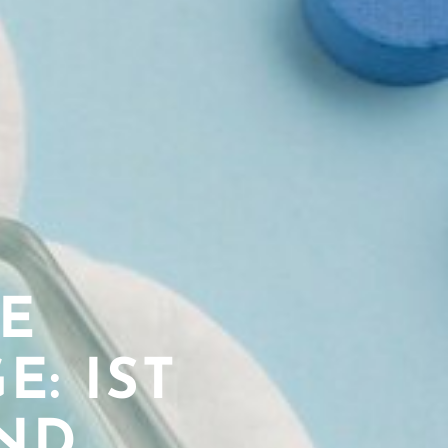
E
: IST
ND