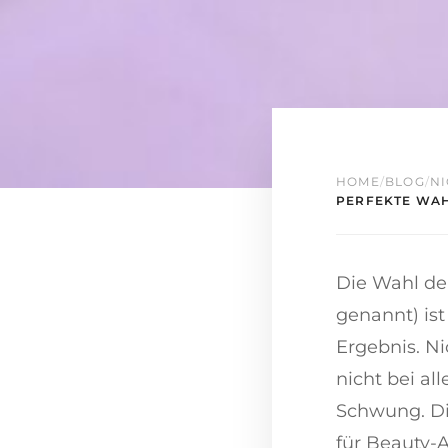
HOME
/
BLOG
/
NI
PERFEKTE WAH
Die Wahl de
genannt) ist
Ergebnis. N
nicht bei a
Schwung. Di
für Beauty-A