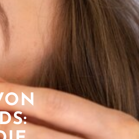
VON
DS:
DIE