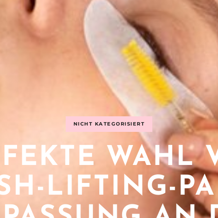
NICHT KATEGORISIERT
RFEKTE WAHL 
SH-LIFTING-PA
PASSUNG AN 