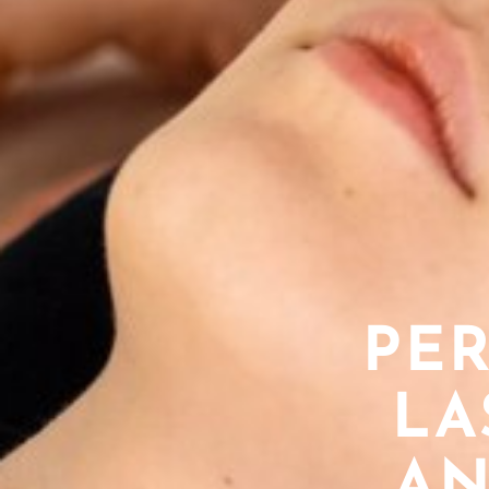
PE
LA
AN