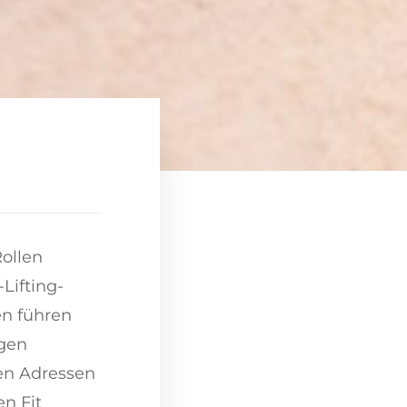
ollen
Lifting-
en führen
igen
en Adressen
en Fit