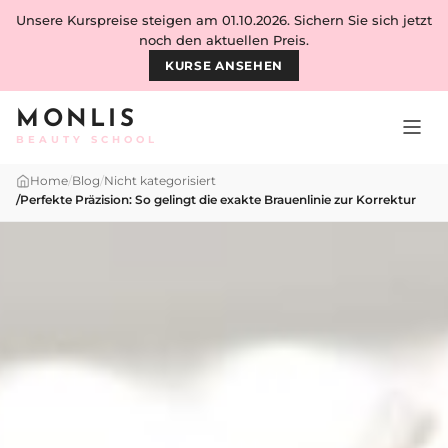
Skip to content
Unsere Kurspreise steigen am 01.10.2026. Sichern Sie sich jetzt
noch den aktuellen Preis.
KURSE ANSEHEN
MONLIS
BEAUTY SCHOOL
Home
/
Blog
/
Nicht kategorisiert
/
Perfekte Präzision: So gelingt die exakte Brauenlinie zur Korrektur