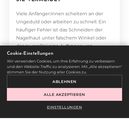
Viele Anfänger:innen scheitern an der
Ungeduld oder arbeiten zu schnell. Ein
häufiger Fehler ist das Schneiden der
Nagelhaut unter falschem Winkel oder
das zu großzügige Auftragen von
Cookie-Einstellungen
Gelprodukten. Wir bringen unseren
Wir verwenden Cookies, um Ihre Erfahrung zu verbessern
Schüler:innen bei, sich auf Qualität vor
und den Website-Traffic zu analysieren. Mit „Alle akzeptieren"
Quantität zu konzentrieren.
stimmen Sie der Nutzung aller Cookies zu.
Geschwindigkeit kommt mit der Zeit –
ABLEHNEN
Präzision muss von Anfang an da sein.
ALLE AKZEPTIEREN
VON DER ÜBUNG ZUR
EINSTELLUNGEN
ROUTINE
Im Unterricht bei MONLIS Schule fördern