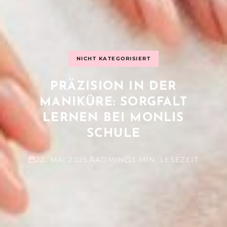
NICHT KATEGORISIERT
PRÄZISION IN DER
MANIKÜRE: SORGFALT
LERNEN BEI MONLIS
SCHULE
22. MAI 2025
ADMIN
3 MIN. LESEZEIT