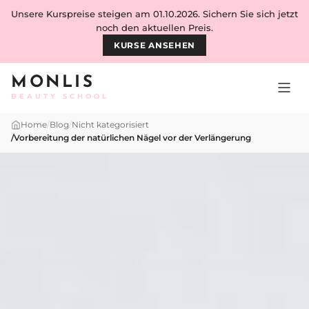
Skip to content
Unsere Kurspreise steigen am 01.10.2026. Sichern Sie sich jetzt
noch den aktuellen Preis.
KURSE ANSEHEN
MONLIS
BEAUTY SCHOOL
Home
/
Blog
/
Nicht kategorisiert
/
Vorbereitung der natürlichen Nägel vor der Verlängerung