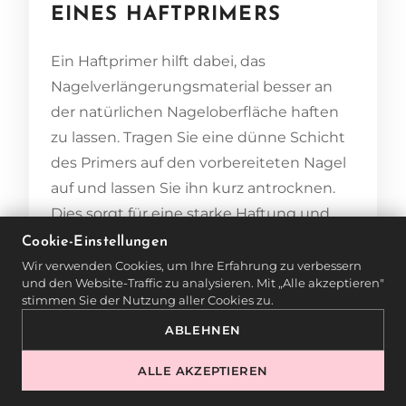
EINES HAFTPRIMERS
Ein Haftprimer hilft dabei, das
Nagelverlängerungsmaterial besser an
der natürlichen Nageloberfläche haften
zu lassen. Tragen Sie eine dünne Schicht
des Primers auf den vorbereiteten Nagel
auf und lassen Sie ihn kurz antrocknen.
Dies sorgt für eine starke Haftung und
verlängert die Lebensdauer Ihrer
Cookie-Einstellungen
Nagelverlängerung.
Wir verwenden Cookies, um Ihre Erfahrung zu verbessern
und den Website-Traffic zu analysieren. Mit „Alle akzeptieren"
stimmen Sie der Nutzung aller Cookies zu.
Tipps:
ABLEHNEN
Achten Sie darauf, dass der Primer nur
ALLE AKZEPTIEREN
auf den Nagel aufgetragen wird und