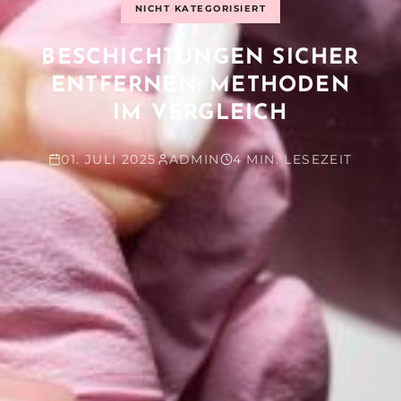
NICHT KATEGORISIERT
BESCHICHTUNGEN SICHER
ENTFERNEN: METHODEN
IM VERGLEICH
01. JULI 2025
ADMIN
4 MIN. LESEZEIT