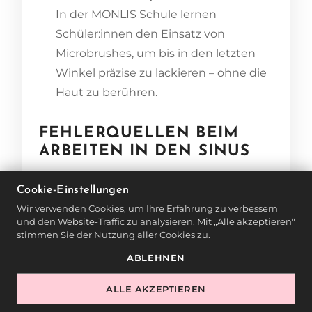
In der MONLIS Schule lernen
Schüler:innen den Einsatz von
Microbrushes, um bis in den letzten
Winkel präzise zu lackieren – ohne die
Haut zu berühren.
FEHLERQUELLEN BEIM
ARBEITEN IN DEN SINUS
Selbst kleine Nachlässigkeiten im
Cookie-Einstellungen
Umgang mit den Sinusbereichen
Wir verwenden Cookies, um Ihre Erfahrung zu verbessern
und den Website-Traffic zu analysieren. Mit „Alle akzeptieren"
können das Ergebnis deutlich
stimmen Sie der Nutzung aller Cookies zu.
verschlechtern:
ABLEHNEN
Zu grobe Werkzeuge
verletzen die
ALLE AKZEPTIEREN
Haut