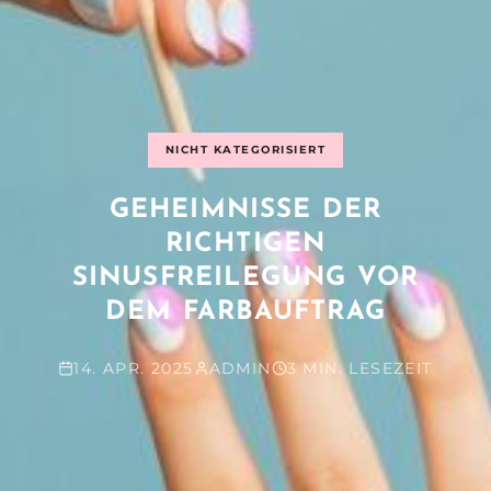
NICHT KATEGORISIERT
GEHEIMNISSE DER
RICHTIGEN
SINUSFREILEGUNG VOR
DEM FARBAUFTRAG
14. APR. 2025
ADMIN
3 MIN. LESEZEIT