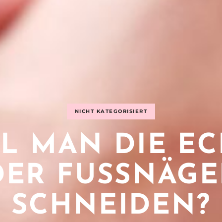
NICHT KATEGORISIERT
L MAN DIE E
DER FUSSNÄGEL 
CHNEIDEN? E