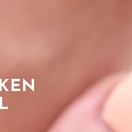
CKEN
S