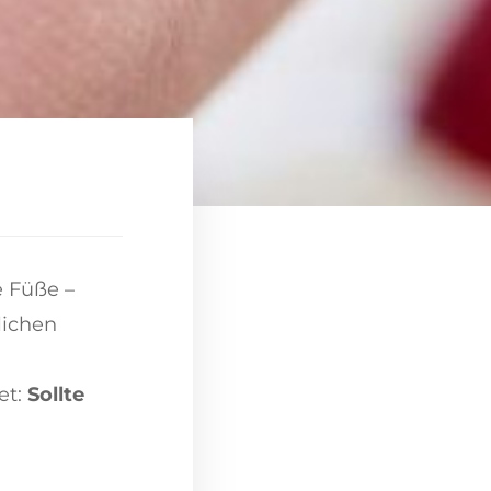
e Füße –
lichen
et:
Sollte