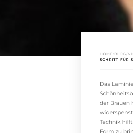
HOME
/
BLOG
/
NI
SCHRITT-FÜR-
Das Laminie
Schönheitsb
der Brauen 
widerspenst
Technik hilf
Form zu brin