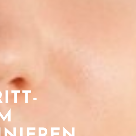
ITT-
UM
INIEREN