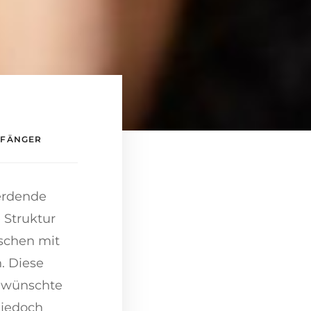
NFÄNGER
erdende
 Struktur
nschen mit
. Diese
gewünschte
 jedoch