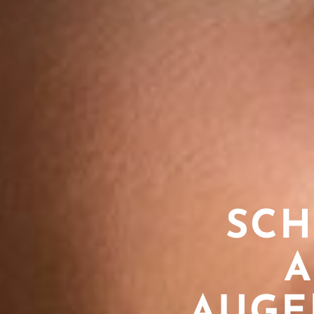
SCH
A
AUGE