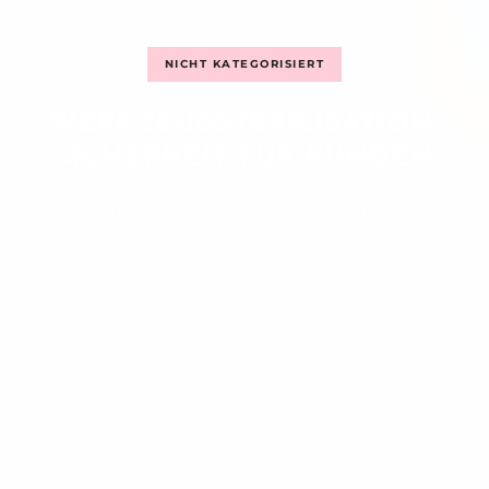
NICHT KATEGORISIERT
WERKZEUGSTERILISATION:
SICHERHEIT FÜR KUNDEN
04. NOV. 2024
ADMIN
7 MIN. LESEZEIT