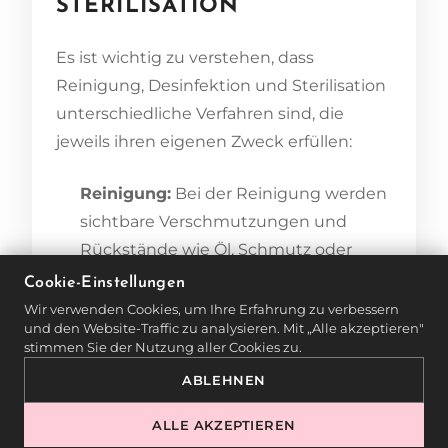
STERILISATION
Es ist wichtig zu verstehen, dass
Reinigung, Desinfektion und Sterilisation
unterschiedliche Verfahren sind, die
jeweils ihren eigenen Zweck erfüllen:
Reinigung:
Bei der Reinigung werden
sichtbare Verschmutzungen und
Rückstände wie Öl, Schmutz oder
Kosmetikreste von den Werkzeugen
Cookie-Einstellungen
entfernt. Dies ist der erste Schritt in
Wir verwenden Cookies, um Ihre Erfahrung zu verbessern
und den Website-Traffic zu analysieren. Mit „Alle akzeptieren"
der Pflege von Werkzeugen.
stimmen Sie der Nutzung aller Cookies zu.
ABLEHNEN
Desinfektion:
Bei der Desinfektion
werden die meisten Keime und
ALLE AKZEPTIEREN
Bakterien abgetötet, aber nicht