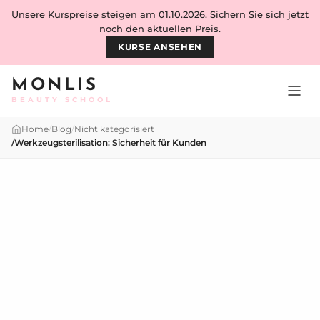
Skip to content
Unsere Kurspreise steigen am 01.10.2026. Sichern Sie sich jetzt
noch den aktuellen Preis.
KURSE ANSEHEN
MONLIS
BEAUTY SCHOOL
Home
/
Blog
/
Nicht kategorisiert
/
Werkzeugsterilisation: Sicherheit für Kunden