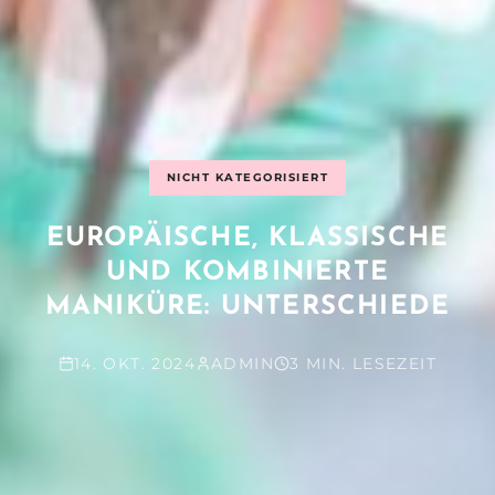
NICHT KATEGORISIERT
EUROPÄISCHE, KLASSISCHE
UND KOMBINIERTE
MANIKÜRE: UNTERSCHIEDE
14. OKT. 2024
ADMIN
3 MIN. LESEZEIT