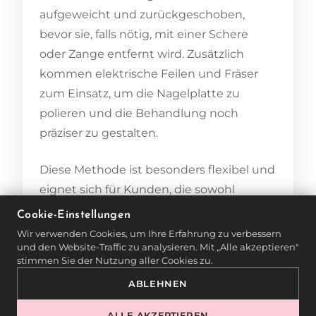
aufgeweicht und zurückgeschoben,
bevor sie, falls nötig, mit einer Schere
oder Zange entfernt wird. Zusätzlich
kommen elektrische Feilen und Fräser
zum Einsatz, um die Nagelplatte zu
polieren und die Behandlung noch
präziser zu gestalten.
Diese Methode ist besonders flexibel und
eignet sich für Kunden, die sowohl
gründliche als auch schonende Pflege
Cookie-Einstellungen
wünschen. In der MONLIS Schule lernen
Wir verwenden Cookies, um Ihre Erfahrung zu verbessern
und den Website-Traffic zu analysieren. Mit „Alle akzeptieren"
die Teilnehmer, die kombinierte Maniküre
stimmen Sie der Nutzung aller Cookies zu.
an die individuellen Bedürfnisse der
ABLEHNEN
Kunden anzupassen und optimale
Ergebnisse zu erzielen.
ALLE AKZEPTIEREN