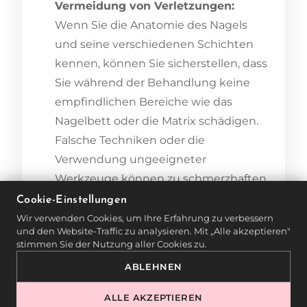
Vermeidung von Verletzungen:
Wenn Sie die Anatomie des Nagels
und seine verschiedenen Schichten
kennen, können Sie sicherstellen, dass
Sie während der Behandlung keine
empfindlichen Bereiche wie das
Nagelbett oder die Matrix schädigen.
Falsche Techniken oder die
Verwendung ungeeigneter
Werkzeuge können zu schmerzhaften
Verletzungen und langfristigen
Cookie-Einstellungen
Nagelproblemen führen.
Wir verwenden Cookies, um Ihre Erfahrung zu verbessern
und den Website-Traffic zu analysieren. Mit „Alle akzeptieren"
stimmen Sie der Nutzung aller Cookies zu.
Individuelle Pflege:
Jeder Kunde hat
ABLEHNEN
einzigartige Nägel, die unterschiedlich
auf Behandlungen reagieren können.
ALLE AKZEPTIEREN