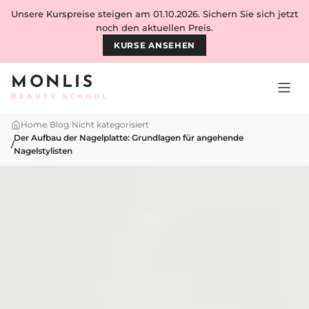
Skip to content
Unsere Kurspreise steigen am 01.10.2026. Sichern Sie sich jetzt
noch den aktuellen Preis.
KURSE ANSEHEN
MONLIS
BEAUTY SCHOOL
Home
/
Blog
/
Nicht kategorisiert
Der Aufbau der Nagelplatte: Grundlagen für angehende
/
Nagelstylisten