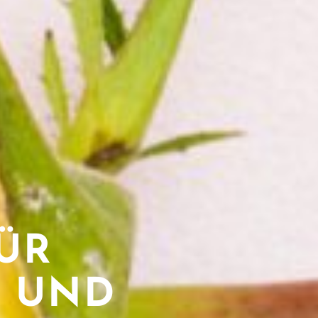
ÜR
G UND