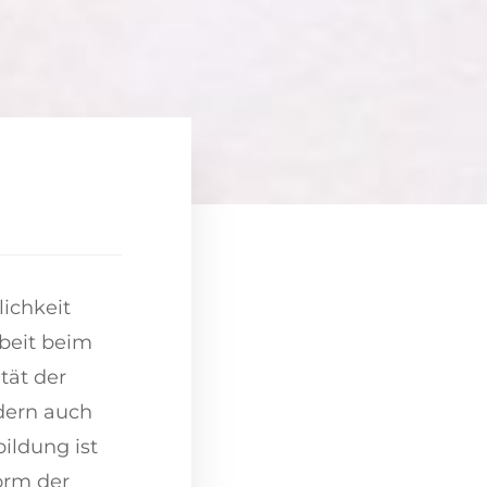
lichkeit
rbeit beim
tät der
ndern auch
ildung ist
orm der