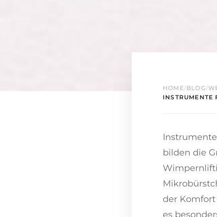
HOME
/
BLOG
/
W
INSTRUMENTE F
Instrumente 
bilden die G
Wimpernlifti
Mikrobürstc
der Komfort
es besonder