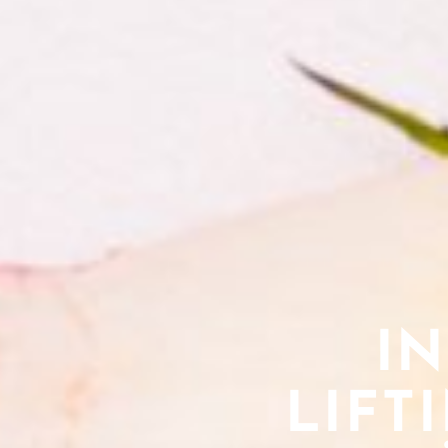
I
LIFT