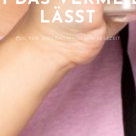
LÄSST
20. FEB. 2026
ADMIN
3 MIN. LESEZEIT