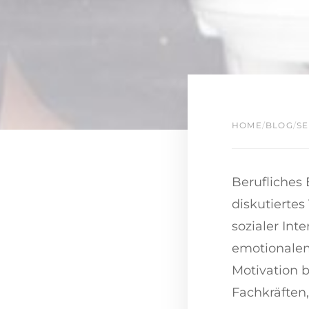
HOME
/
BLOG
/
S
Berufliches
diskutiertes
sozialer Int
emotionalem
Motivation 
Fachkräften,