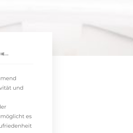
E...
ehmend
vität und
der
rmöglicht es
ufriedenheit