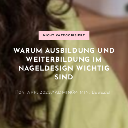
NICHT KATEGORISIERT
WARUM AUSBILDUNG UND
WEITERBILDUNG IM
NAGELDESIGN WICHTIG
SIND
04. APR. 2025
ADMIN
4 MIN. LESEZEIT