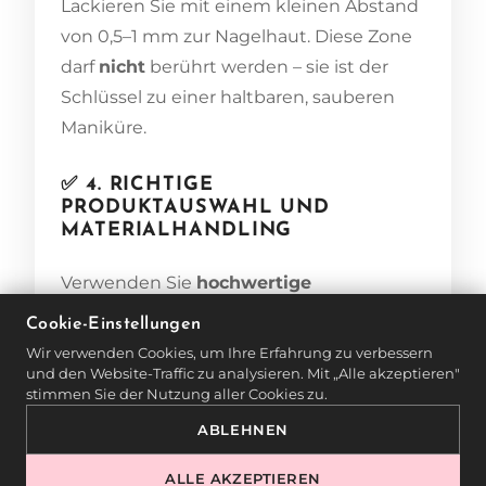
Lackieren Sie mit einem kleinen Abstand
von 0,5–1 mm zur Nagelhaut. Diese Zone
darf
nicht
berührt werden – sie ist der
Schlüssel zu einer haltbaren, sauberen
Maniküre.
✅ 4. RICHTIGE
PRODUKTAUSWAHL UND
MATERIALHANDLING
Verwenden Sie
hochwertige
Grundierungen, Farben und Top Coats
,
Cookie-Einstellungen
die zur Nagelstruktur passen. Achten Sie
Wir verwenden Cookies, um Ihre Erfahrung zu verbessern
auf die richtige Konsistenz und Viskosität
und den Website-Traffic zu analysieren. Mit „Alle akzeptieren"
stimmen Sie der Nutzung aller Cookies zu.
– zu flüssige Produkte laufen leicht in die
ABLEHNEN
Nagelhaut.
ALLE AKZEPTIEREN