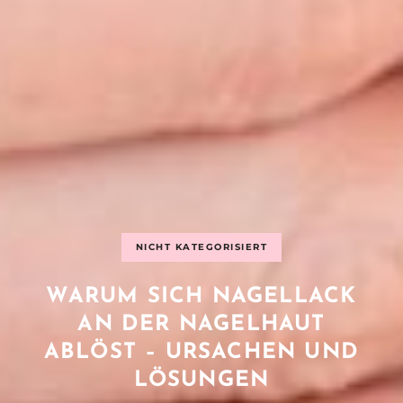
NICHT KATEGORISIERT
WARUM SICH NAGELLACK
AN DER NAGELHAUT
ABLÖST – URSACHEN UND
LÖSUNGEN