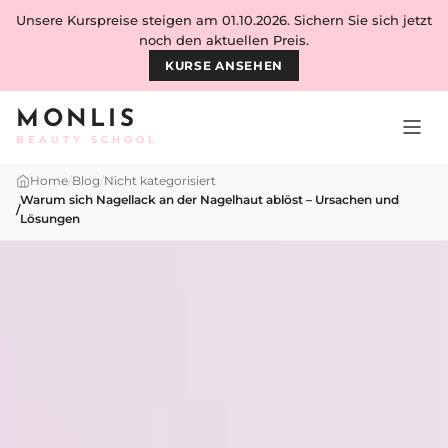
Skip to content
Unsere Kurspreise steigen am 01.10.2026. Sichern Sie sich jetzt
noch den aktuellen Preis.
KURSE ANSEHEN
MONLIS
BEAUTY SCHOOL
Home
/
Blog
/
Nicht kategorisiert
Warum sich Nagellack an der Nagelhaut ablöst – Ursachen und
/
Lösungen