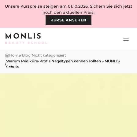
Skip to content
Unsere Kurspreise steigen am 01.10.2026. Sichern Sie sich jetzt
noch den aktuellen Preis.
KURSE ANSEHEN
MONLIS
BEAUTY SCHOOL
Home
/
Blog
/
Nicht kategorisiert
Warum Pediküre-Profis Nageltypen kennen sollten – MONLIS
/
Schule