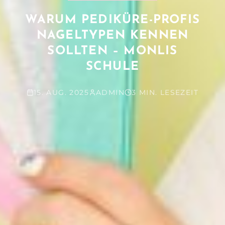
WARUM PEDIKÜRE-PROFIS
NAGELTYPEN KENNEN
SOLLTEN – MONLIS
SCHULE
15. AUG. 2025
ADMIN
3 MIN. LESEZEIT