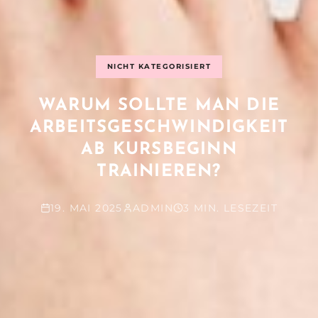
NICHT KATEGORISIERT
WARUM SOLLTE MAN DIE
ARBEITSGESCHWINDIGKEIT
AB KURSBEGINN
TRAINIEREN?
19. MAI 2025
ADMIN
3 MIN. LESEZEIT