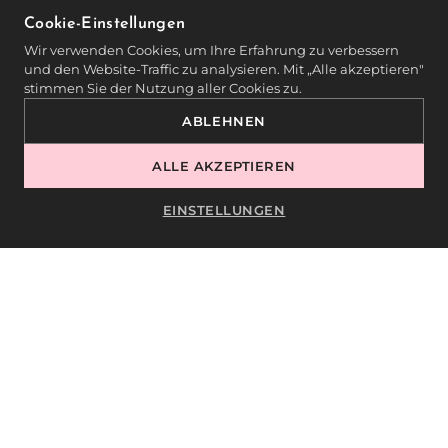
Cookie-Einstellungen
5. BASIS FÜR ZUKÜNFTIGE
Wir verwenden Cookies, um Ihre Erfahrung zu verbessern
SPEZIALISIERUNGEN
und den Website-Traffic zu analysieren. Mit „Alle akzeptieren"
stimmen Sie der Nutzung aller Cookies zu.
Ob Gelmodellage, medizinische
ABLEHNEN
Fußpflege oder Nail Art – fortgeschrittene
Techniken erfordern nicht nur Präzision,
ALLE AKZEPTIEREN
sondern auch Geschwindigkeit. Wer
EINSTELLUNGEN
bereits in der Grundausbildung ein gutes
Tempo entwickelt, hat es später leichter,
neue Techniken zu erlernen und in kurzer
Zeit umzusetzen. Die MONLIS Schule legt
den Grundstein für diese Entwicklung ab
dem ersten Kurstag.
6. VERMEIDUNG VON
ÜBERLASTUNG UND