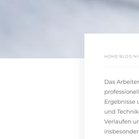
HOME
/
BLOG
/
NI
Das Arbeite
professionel
Ergebnisse u
und Technik,
Verlaufen u
insbesonder