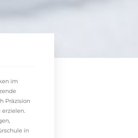
iken im
nzende
h Präzision
erzielen.
gen,
ürschule in