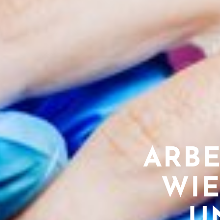
ARBE
WI
U