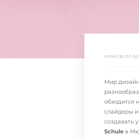
HOME
/
BLOG
/
Б
Мир дизайна
разнообраз
обходится н
слайдеры и
создавать 
Schule
в Мю