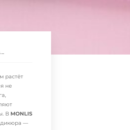
..
м растёт
я не
га,
ляют
ы. В
MONLIS
едикюра —