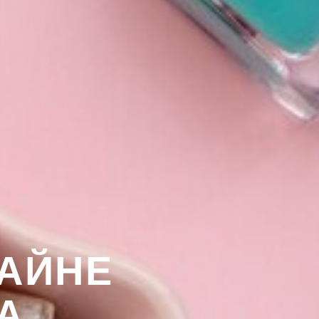
АЙНЕ
А,