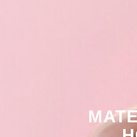
МАТ
Н