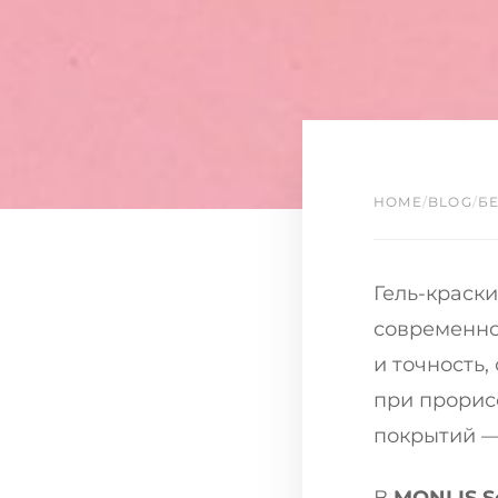
HOME
/
BLOG
/
Б
Гель-краски
современно
и точность,
при прорис
покрытий —