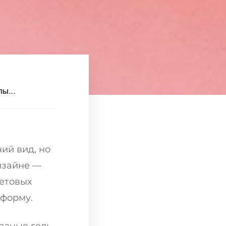
Ы...
ий вид, но
дизайне —
ветовых
 форму.