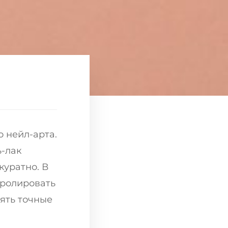
 нейл-арта.
ь-лак
куратно. В
тролировать
ять точные