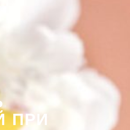
Ь
Й ПРИ