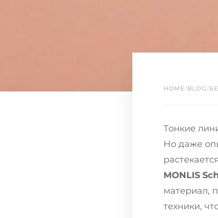
HOME
/
BLOG
/
Б
Тонкие лин
Но даже оп
растекается
MONLIS Sc
материал, 
техники, ч