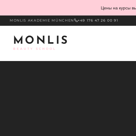
Skip to content
Цены на курсы вы
MONLIS AKADEMIE MÜNCHEN
+49 176 47 26 00 91
MONLIS
Главная
Курсы
/
Мастер ногтевого сервиса
BEAUTY SCHOOL
/