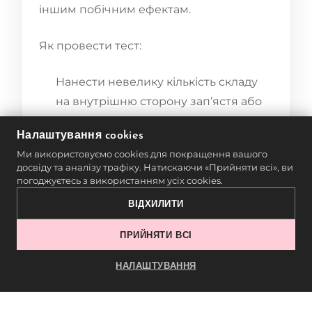
іншим побічним ефектам.
Як провести тест:
Нанести невелику кількість складу
на внутрішню сторону зап’ястя або
за вухо.
Налаштування cookies
Ми використовуємо cookies для покращення вашого
Зачекати 24 години та перевірити
досвіду та аналізу трафіку. Натискаючи «Прийняти всі», ви
наявність почервоніння, свербежу
погоджуєтесь з використанням усіх cookies.
або набряку.
ВІДХИЛИТИ
Якщо реакція з’явилася, слід обрати
ПРИЙНЯТИ ВСІ
інший продукт або альтернативну
НАЛАШТУВАННЯ
процедуру.