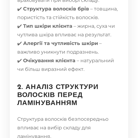
враховувати при виборі складу:
✔️
Структура волосків брів
– товщина,
пористість та стійкість волосків.
✔️
Тип шкіри клієнта
– жирна, суха чи
чутлива шкіра впливає на результат.
✔️
Алергії та чутливість шкіри
–
важливо уникнути подразнень.
✔️
Очікування клієнта
– натуральний
чи більш виразний ефект.
2. АНАЛІЗ СТРУКТУРИ
ВОЛОСКІВ ПЕРЕД
ЛАМІНУВАННЯМ
Структура волосків безпосередньо
впливає на вибір складу для
ламінування.