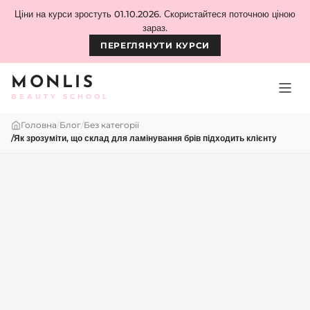
Skip to content
Ціни на курси зростуть 01.10.2026. Скористайтеся поточною ціною
зараз.
ПЕРЕГЛЯНУТИ КУРСИ
MONLIS
BEAUTY SCHOOL
Головна
/
Блог
/
Без категорії
/
Як зрозуміти, що склад для ламінування брів підходить клієнту