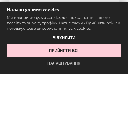
мінімальний.
Налаштування cookies
Ми використовуємо cookies для покращення вашого
Недоліки:
досвіду та аналізу трафіку. Натискаючи «Прийняти всі», ви
погоджуєтесь з використанням усіх cookies.
Біль для новачків:
Хоча біль
ВІДХИЛИТИ
часто описують як менш
інтенсивний, ніж при інших
ПРИЙНЯТИ ВСІ
методах, видалення ниткою може
НАЛАШТУВАННЯ
бути неприємним на чутливих
ділянках.
Потребує навички:
Тридинг
вимагає певної практики та
техніки, тому його часто
виконують професіонали.
Не найкращий варіант для