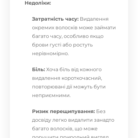
Недоліки:
Затратність часу:
Видалення
окремих волосків може займати
багато часу, особливо якщо
брови густі або ростуть
нерівномірно.
Біль:
Хоча біль від кожного
видалення короткочасний,
повторювані дії можуть бути
неприємними.
Ризик перещипування:
Без
досвіду легко видалити занадто
багато волосків, що може
порушити природний вигляд