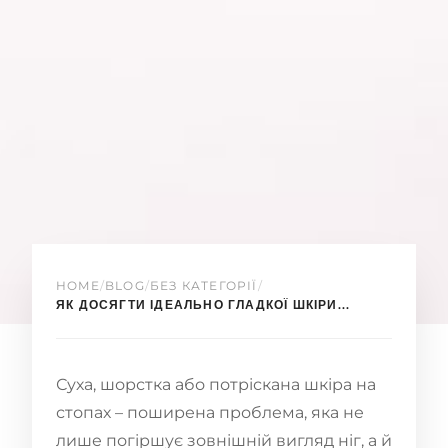
HOME
/
BLOG
/
БЕЗ КАТЕГОРІЇ
/
ЯК ДОСЯГТИ ІДЕАЛЬНО ГЛАДКОЇ ШКІРИ...
Суха, шорстка або потріскана шкіра на
стопах – поширена проблема, яка не
лише погіршує зовнішній вигляд ніг, а й