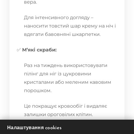
вера.
Для інтенсивного догляду –
наносити товстий шар крему на ніч і
вдягати бавовняні шкарпетки.
✅
М’які скраби:
Раз на тиждень використовувати
пілінг для ніг із цукровими
кристалами або меленим кавовим
порошком.
Це покращує кровообіг і видаляє
залишки ороговілих клітин.
Налаштування cookies
✅
Захист від зовнішніх факторів: