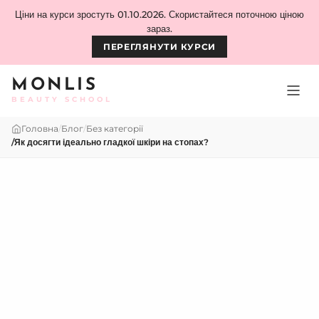
Skip to content
Ціни на курси зростуть 01.10.2026. Скористайтеся поточною ціною
зараз.
ПЕРЕГЛЯНУТИ КУРСИ
MONLIS
BEAUTY SCHOOL
Головна
/
Блог
/
Без категорії
/
Як досягти ідеально гладкої шкіри на стопах?