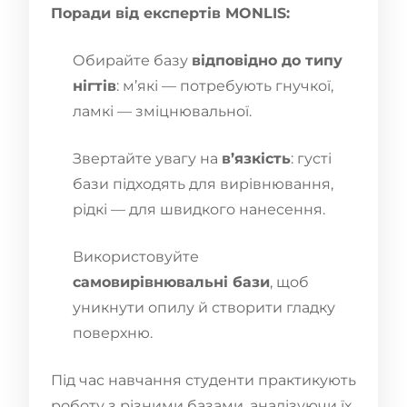
Поради від експертів MONLIS:
Обирайте базу
відповідно до типу
нігтів
: м’які — потребують гнучкої,
ламкі — зміцнювальної.
Звертайте увагу на
в’язкість
: густі
бази підходять для вирівнювання,
рідкі — для швидкого нанесення.
Використовуйте
самовирівнювальні бази
, щоб
уникнути опилу й створити гладку
поверхню.
Під час навчання студенти практикують
роботу з різними базами, аналізуючи їх