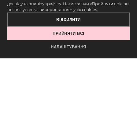
досвіду та аналізу трафіку. Натискаючи «Прийняти всі», ви
погоджуєтесь з використанням усіх cookies.
Рекомендації:
ВІДХИЛИТИ
Використовуйте сертифіковані
ПРИЙНЯТИ ВСІ
матеріали.
НАЛАШТУВАННЯ
Перевіряйте консистенцію, термін
придатності й запах.
Не економте на якості — дешеві
продукти часто викликають
відшарування.
Так формується професійний підхід і
довіра клієнтів.
Довговічне й красиве покриття — це