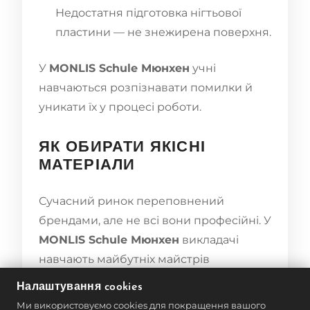
Недостатня підготовка нігтьової
пластини — не знежирена поверхня.
У
MONLIS Schule Мюнхен
учні
навчаються розпізнавати помилки й
уникати їх у процесі роботи.
ЯК ОБИРАТИ ЯКІСНІ
МАТЕРІАЛИ
Сучасний ринок переповнений
брендами, але не всі вони професійні. У
MONLIS Schule Мюнхен
викладачі
навчають майбутніх майстрів
орієнтуватися у складі, сертифікації та
Налаштування cookies
якості продукції.
Ми використовуємо cookies для покращення вашого