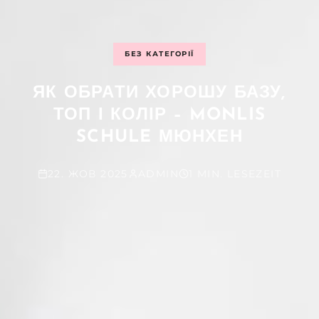
БЕЗ КАТЕГОРІЇ
ЯК ОБРАТИ ХОРОШУ БАЗУ,
ТОП І КОЛІР – MONLIS
SCHULE МЮНХЕН
22. ЖОВ 2025
ADMIN
1 MIN. LESEZEIT